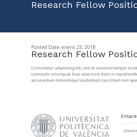
Research Fellow Positi
Posted Date: enero 23, 2018
Research Fellow Positi
Consectetur adipisicing elit, sed do eiusmod tempor incid
commodo consequat. Duis aute irure dolor in reprehenderit
accusantium doloremque laudantium sasi totam rem aperi
Enlace
Univers