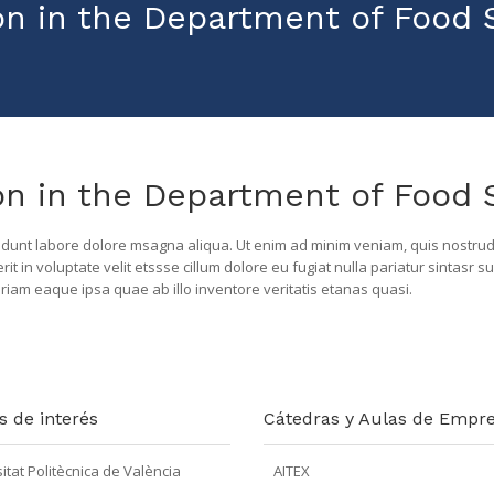
on in the Department of Food 
on in the Department of Food 
idunt labore dolore msagna aliqua. Ut enim ad minim veniam, quis nostrud e
 in voluptate velit etssse cillum dolore eu fugiat nulla pariatur sintasr s
am eaque ipsa quae ab illo inventore veritatis etanas quasi.
s de interés
Cátedras y Aulas de Empr
itat Politècnica de València
AITEX