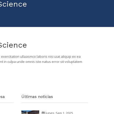
Science
Science
xercitation ullaasmco laboris nisi uiat aliquip ex ea
unt in culpa unde omnis iste natus error sit voluptatem
esa
Últimas noticias
lunes, Sep 1, 2025