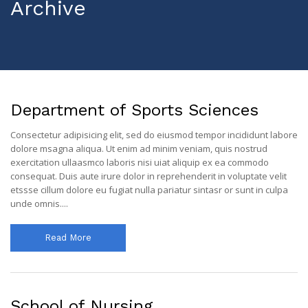
Archive
Department of Sports Sciences
Consectetur adipisicing elit, sed do eiusmod tempor incididunt labore
dolore msagna aliqua. Ut enim ad minim veniam, quis nostrud
exercitation ullaasmco laboris nisi uiat aliquip ex ea commodo
consequat. Duis aute irure dolor in reprehenderit in voluptate velit
etssse cillum dolore eu fugiat nulla pariatur sintasr or sunt in culpa
unde omnis....
Read More
School of Nursing