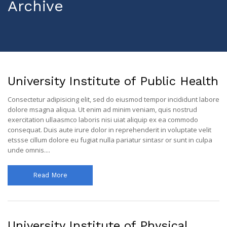
Archive
University Institute of Public Health
Consectetur adipisicing elit, sed do eiusmod tempor incididunt labore
dolore msagna aliqua. Ut enim ad minim veniam, quis nostrud
exercitation ullaasmco laboris nisi uiat aliquip ex ea commodo
consequat. Duis aute irure dolor in reprehenderit in voluptate velit
etssse cillum dolore eu fugiat nulla pariatur sintasr or sunt in culpa
unde omnis....
Read More
University Institute of Physical