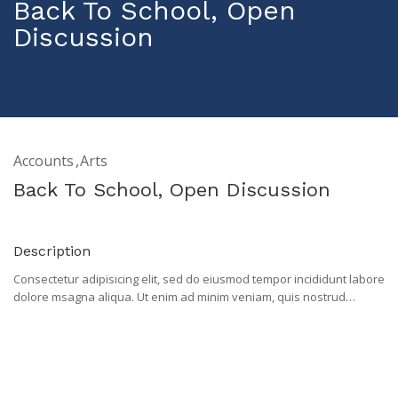
Back To School, Open
Discussion
Accounts
Arts
Back To School, Open Discussion
Description
Consectetur adipisicing elit, sed do eiusmod tempor incididunt labore
dolore msagna aliqua. Ut enim ad minim veniam, quis nostrud
exercitation ullaasmco laboris nisi uiat aliquip ex ea commodo
consequat. Duis aute irure dolor in reprehenderit in voluptate velit
etssse cillum dolore eu fugiat nulla pariatur sintasr occaecat
cupidatat proident, sunt in culpa qui officiaa deserunt mollit anim
laborum.