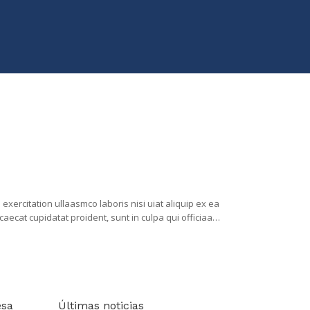
xercitation ullaasmco laboris nisi uiat aliquip ex ea
aecat cupidatat proident, sunt in culpa qui officiaa
esa
Últimas noticias