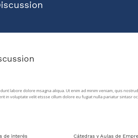
iscussion
scussion
idunt labore dolore msagna aliqua. Ut enim ad minim veniam, quis nostrud e
in voluptate velit etssse cillum dolore eu fugiat nulla pariatur sintasr occ
s de interés
Cátedras y Aulas de Empr