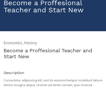
Become a Proffesional
Teacher and Start New
Economics
History
Become a Proffesional Teacher and
Start New
Description
Consectetur adipisicing elit, sed do eiusmod tempor incididunt labore
dolore msagna aliqua. Ut enim ad minim veniam, quis nostrud
exercitation ullaasmco laboris nisi uiat aliquip ex ea commodo
consequat. Duis aute irure dolor in reprehenderit in voluptate velit
etssse cillum dolore eu fugiat nulla pariatur sintasr occaecat
cupidatat proident, sunt in culpa qui officiaa deserunt mollit anim