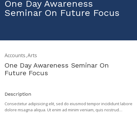
One Day Awareness
Seminar On Future Focus
Accounts
Arts
One Day Awareness Seminar On
Future Focus
Description
Consectetur adipisicing elit, sed do eiusmod tempor incididunt labore
dolore msagna aliqua. Ut enim ad minim veniam, quis nostrud
exercitation ullaasmco laboris nisi uiat aliquip ex ea commodo
consequat. Duis aute irure dolor in reprehenderit in voluptate velit
etssse cillum dolore eu fugiat nulla pariatur sintasr occaecat
cupidatat proident, sunt in culpa qui officiaa deserunt mollit anim