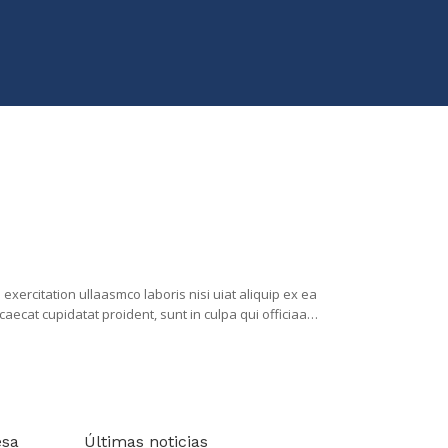
xercitation ullaasmco laboris nisi uiat aliquip ex ea
aecat cupidatat proident, sunt in culpa qui officiaa
esa
Últimas noticias