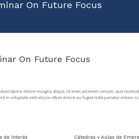
inar On Future Focus
nar On Future Focus
idunt labore dolore msagna aliqua. Ut enim ad minim veniam, quis nostrud e
in voluptate velit etssse cillum dolore eu fugiat nulla pariatur sintasr occ
s de interés
Cátedras y Aulas de Empr