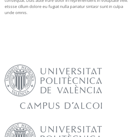
consequat. Duis aute irure dolor in reprehenderit in voluptate velit
etssse cillum dolore eu fugiat nulla pariatur sintasr sunt in culpa
unde omnis.