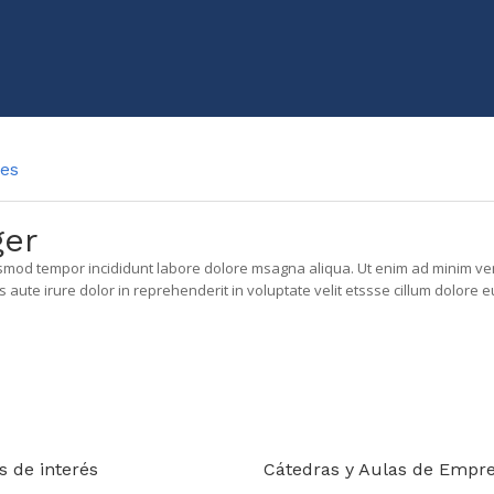
ces
ger
iusmod tempor incididunt labore dolore msagna aliqua. Ut enim ad minim ven
ute irure dolor in reprehenderit in voluptate velit etssse cillum dolore eu
s de interés
Cátedras y Aulas de Empr