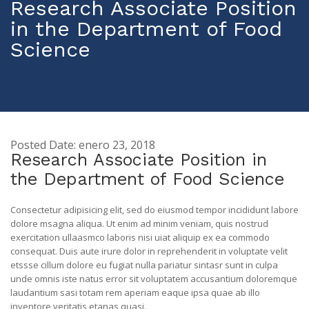
Research Associate Position
in the Department of Food
Science
Posted Date: enero 23, 2018
Research Associate Position in
the Department of Food Science
Consectetur adipisicing elit, sed do eiusmod tempor incididunt labore
dolore msagna aliqua. Ut enim ad minim veniam, quis nostrud
exercitation ullaasmco laboris nisi uiat aliquip ex ea commodo
consequat. Duis aute irure dolor in reprehenderit in voluptate velit
etssse cillum dolore eu fugiat nulla pariatur sintasr sunt in culpa
unde omnis iste natus error sit voluptatem accusantium doloremque
laudantium sasi totam rem aperiam eaque ipsa quae ab illo
inventore veritatis etanas quasi.