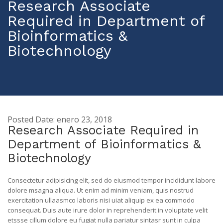
Research Associate
Required in Department of
Bioinformatics &
Biotechnology
Posted Date: enero 23, 2018
Research Associate Required in
Department of Bioinformatics &
Biotechnology
Consectetur adipisicing elit, sed do eiusmod tempor incididunt labore
dolore msagna aliqua. Ut enim ad minim veniam, quis nostrud
exercitation ullaasmco laboris nisi uiat aliquip ex ea commodo
consequat. Duis aute irure dolor in reprehenderit in voluptate velit
etssse cillum dolore eu fugiat nulla pariatur sintasr sunt in culpa