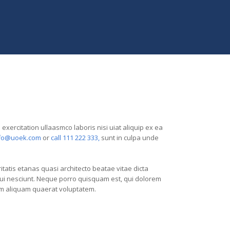
xercitation ullaasmco laboris nisi uiat aliquip ex ea
fo@uoek.com
or
call 111 222 333,
sunt in culpa unde
atis etanas quasi architecto beatae vitae dicta
qui nesciunt. Neque porro quisquam est, qui dolorem
nam aliquam quaerat voluptatem.