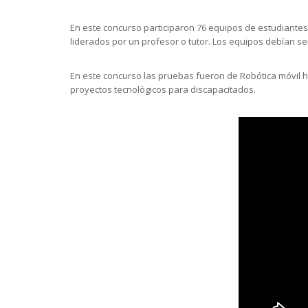
En este concurso participaron 76 equipos de estudiantes 
liderados por un profesor o tutor. Los equipos debían se
En este concurso las pruebas fueron de Robótica móvil ha
proyectos tecnológicos para discapacitados.