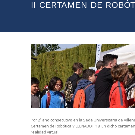
II CERTAMEN DE ROBÓT
Por 2º año consecutivo en la Sede Universitaria de Villen
Certamen de Robótica VILLENABOT ’18. En dicho certamen 
realidad virtual.