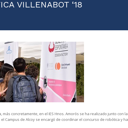
ICA VILLENABOT ‘18
a, más concretamente, en el IES Hnos. Amorós se ha realizado junto con la D
el Campus de Alcoy se encargó de coordinar el concurso de robótica y ha