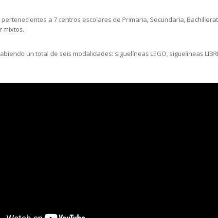
pertenecientes a 7 centros escolares de Primaria, Secundaria, Bachillerat
r mixtos.
biendo un total de seis modalidades: siguelíneas LEGO, siguelineas LIBRE